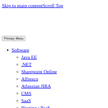
Skip to main content
Scroll Top
Primary Menu
Software
Java EE
.NET
Sharepoint Online
Alfresco
Atlassian JIRA
CMS
SaaS
Hosting / PaaS