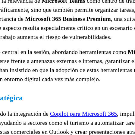
 la relevancia de
Microsoft Teams
como centro de traba
áficamente, sino que también permite organizar tareas,
rtancia de
Microsoft 365 Business Premium
, una sui
e aspecto resulta especialmente crítico en un escenario
 trabajo aumenta el riesgo de vulnerabilidades.
o central en la sesión, abordando herramientas como
Mi
erse frente a amenazas externas e internas, garantizar
han insistido en que la adopción de estas herramientas 
un entorno digital cada vez más complejo.
ratégica
do la integración de
Copilot para Microsoft 365
, impu
yudando a sectores como el turismo a automatizar tarea
stas comerciales en Outlook y crear presentaciones atr