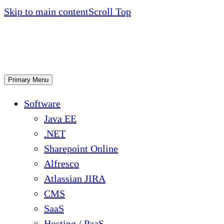
Skip to main content
Scroll Top
Primary Menu
Software
Java EE
.NET
Sharepoint Online
Alfresco
Atlassian JIRA
CMS
SaaS
Hosting / PaaS