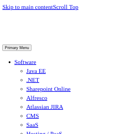
Skip to main content
Scroll Top
Primary Menu
Software
Java EE
.NET
Sharepoint Online
Alfresco
Atlassian JIRA
CMS
SaaS
Hosting / PaaS