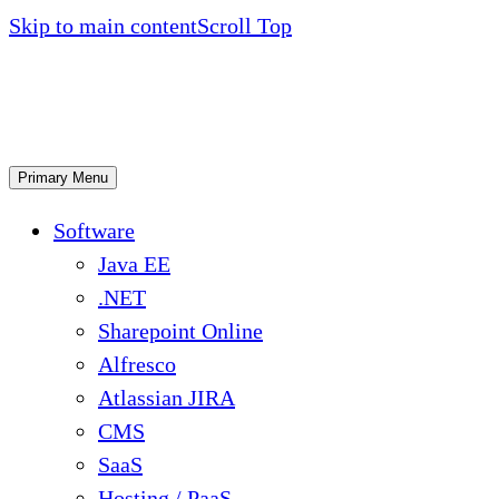
Skip to main content
Scroll Top
Primary Menu
Software
Java EE
.NET
Sharepoint Online
Alfresco
Atlassian JIRA
CMS
SaaS
Hosting / PaaS