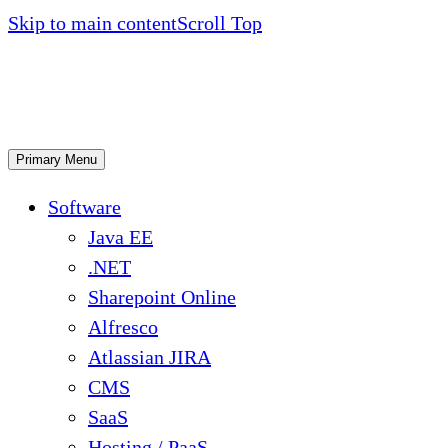
Skip to main content
Scroll Top
Primary Menu
Software
Java EE
.NET
Sharepoint Online
Alfresco
Atlassian JIRA
CMS
SaaS
Hosting / PaaS