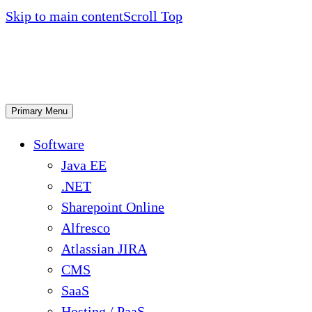
Skip to main content
Scroll Top
Primary Menu
Software
Java EE
.NET
Sharepoint Online
Alfresco
Atlassian JIRA
CMS
SaaS
Hosting / PaaS