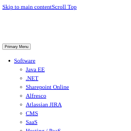
Skip to main content
Scroll Top
Primary Menu
Software
Java EE
.NET
Sharepoint Online
Alfresco
Atlassian JIRA
CMS
SaaS
Hosting / PaaS