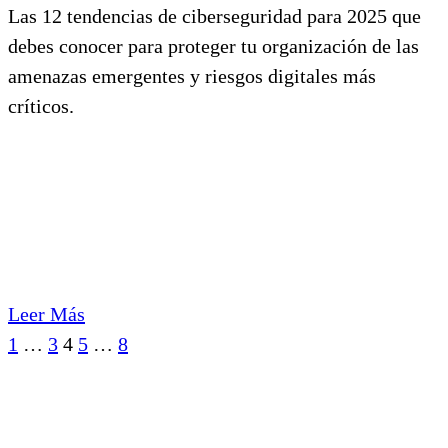
Las 12 tendencias de ciberseguridad para 2025 que
debes conocer para proteger tu organización de las
amenazas emergentes y riesgos digitales más
críticos.
Leer Más
Ant.
Sig.
1
…
3
4
5
…
8