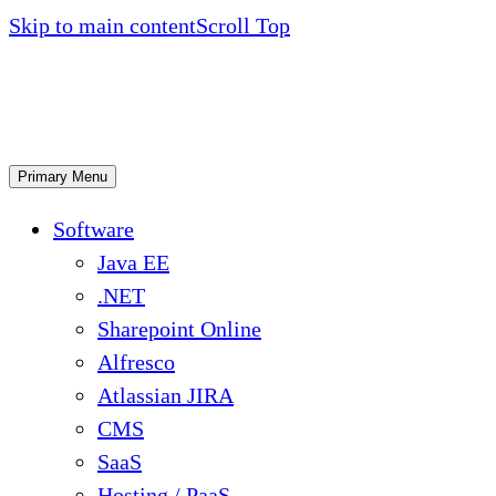
Skip to main content
Scroll Top
Primary Menu
Software
Java EE
.NET
Sharepoint Online
Alfresco
Atlassian JIRA
CMS
SaaS
Hosting / PaaS