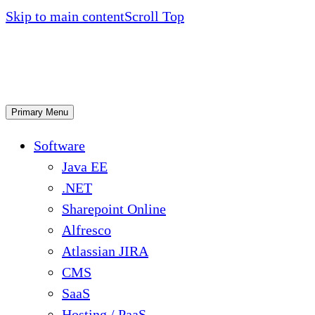
Skip to main content
Scroll Top
Primary Menu
Software
Java EE
.NET
Sharepoint Online
Alfresco
Atlassian JIRA
CMS
SaaS
Hosting / PaaS