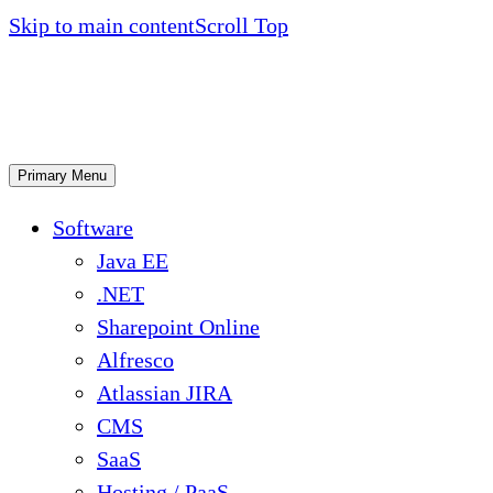
Skip to main content
Scroll Top
Primary Menu
Software
Java EE
.NET
Sharepoint Online
Alfresco
Atlassian JIRA
CMS
SaaS
Hosting / PaaS