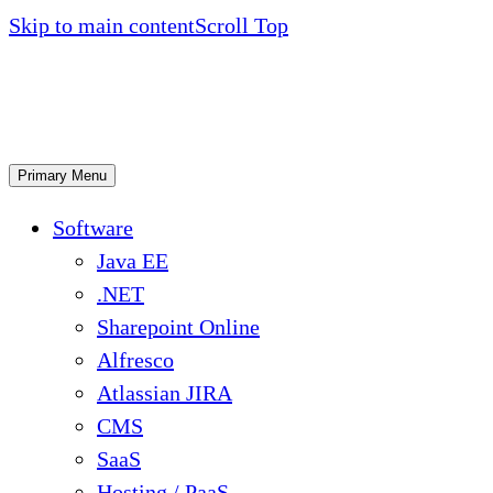
Skip to main content
Scroll Top
Primary Menu
Software
Java EE
.NET
Sharepoint Online
Alfresco
Atlassian JIRA
CMS
SaaS
Hosting / PaaS