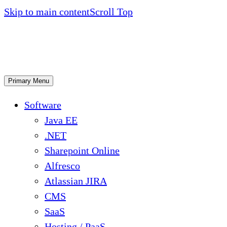
Skip to main content
Scroll Top
Primary Menu
Software
Java EE
.NET
Sharepoint Online
Alfresco
Atlassian JIRA
CMS
SaaS
Hosting / PaaS