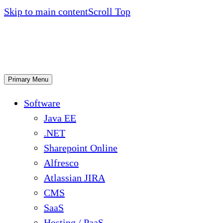
Skip to main content
Scroll Top
Primary Menu
Software
Java EE
.NET
Sharepoint Online
Alfresco
Atlassian JIRA
CMS
SaaS
Hosting / PaaS