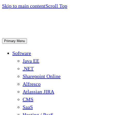
Skip to main content
Scroll Top
Primary Menu
Software
Java EE
.NET
Sharepoint Online
Alfresco
Atlassian JIRA
CMS
SaaS
Hosting / PaaS