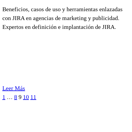
Beneficios, casos de uso y herramientas enlazadas
con JIRA en agencias de marketing y publicidad.
Expertos en definición e implantación de JIRA.
Leer Más
Ant.
Sig.
1
…
8
9
10
11