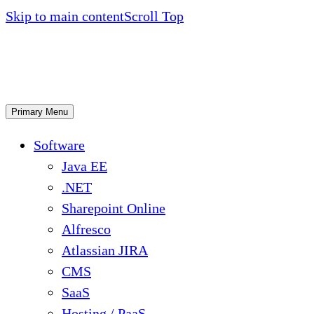
Skip to main content
Scroll Top
Primary Menu
Software
Java EE
.NET
Sharepoint Online
Alfresco
Atlassian JIRA
CMS
SaaS
Hosting / PaaS