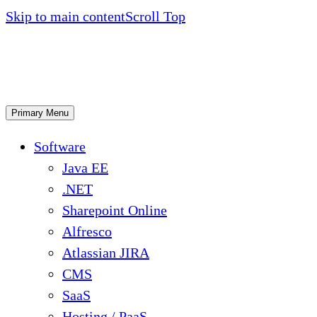
Skip to main content
Scroll Top
Primary Menu
Software
Java EE
.NET
Sharepoint Online
Alfresco
Atlassian JIRA
CMS
SaaS
Hosting / PaaS