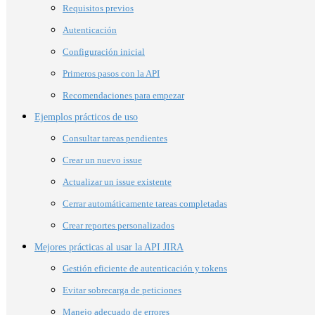
Requisitos previos
Autenticación
Configuración inicial
Primeros pasos con la API
Recomendaciones para empezar
Ejemplos prácticos de uso
Consultar tareas pendientes
Crear un nuevo issue
Actualizar un issue existente
Cerrar automáticamente tareas completadas
Crear reportes personalizados
Mejores prácticas al usar la API JIRA
Gestión eficiente de autenticación y tokens
Evitar sobrecarga de peticiones
Manejo adecuado de errores