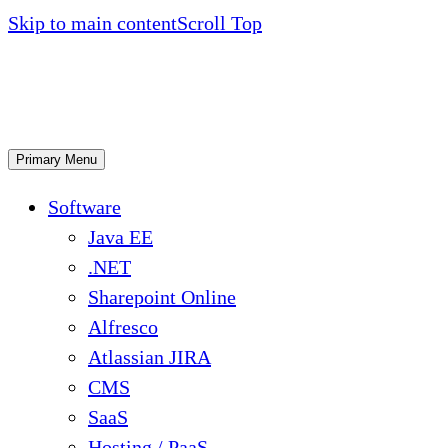
Skip to main content
Scroll Top
Primary Menu
Software
Java EE
.NET
Sharepoint Online
Alfresco
Atlassian JIRA
CMS
SaaS
Hosting / PaaS