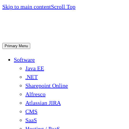
Skip to main content
Scroll Top
Primary Menu
Software
Java EE
.NET
Sharepoint Online
Alfresco
Atlassian JIRA
CMS
SaaS
Hosting / PaaS