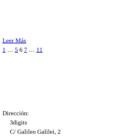
Leer Más
Ant.
Sig.
1
…
5
6
7
…
11
Dirección:
3digits
C/ Galileo Galilei, 2